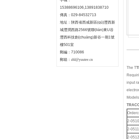
手機：
15388696106,13891838710
傳真：029-84532713
地址：陜西省西咸新區(qū)灃西新
城灃潤西路2566號聯(lián)東U谷
灃西科技創(chuàng)新谷一期1號
樓501室
郵編：710086
郵箱：
zhl@yuutee.cn
The T
Requiri
input r
electro
Models
TRA
Order
2-051
2-0511
2-051