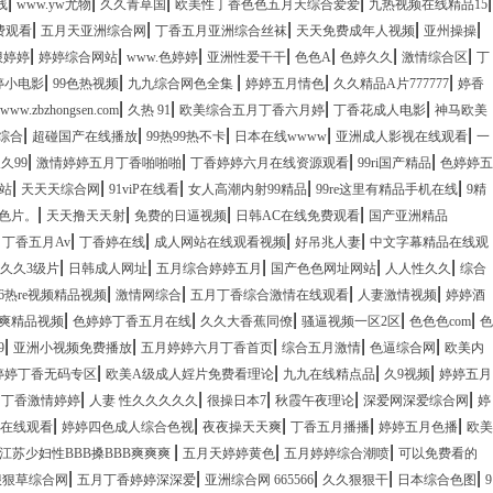
|
|
|
|
|
线
www.yw尤物
久久青草国
欧美性丁香色色五月天综合爱爱
九热视频在线精品15
|
|
|
|
|
费观看
五月天亚洲综合网
丁香五月亚洲综合丝袜
天天免费成年人视频
亚州操操
|
|
|
|
|
|
|
狠婷婷
婷婷综合网站
www.色婷婷
亚洲性爱干干
色色A
色婷久久
激情综合区
丁
|
|
|
|
|
婷小电影
99色热视频
九九综合网色全集
婷婷五月情色
久久精品A片777777
婷香
|
|
|
|
www.zbzhongsen.com
久热 91
欧美综合五月丁香六月婷
丁香花成人电影
神马欧美
|
|
|
|
|
综合
超碰国产在线播放
99热99热不卡
日本在线wwww
亚洲成人影视在线观看
一
|
|
|
|
久99
激情婷婷五月丁香啪啪啪
丁香婷婷六月在线资源观看
99ri国产精品
色婷婷五
|
|
|
|
|
站
天天天综合网
91viP在线看
女人高潮内射99精品
99re这里有精品手机在线
9精
|
|
|
|
色片。
天天撸天天射
免费的日逼视频
日韩AC在线免费观看
国产亚洲精品
|
|
|
|
|
丁香五月Av
丁香婷在线
成人网站在线观看视频
好吊兆人妻
中文字幕精品在线观
|
|
|
|
|
久久3级片
日韩成人网址
五月综合婷婷五月
国产色色网址网站
人人性久久
综合
|
|
|
|
96热re视频精品视频
激情网综合
五月丁香综合激情在线观看
人妻激情视频
婷婷酒
|
|
|
|
|
爽精品视频
色婷婷丁香五月在线
久久大香蕉同僚
骚逼视频一区2区
色色色com
色
|
|
|
|
|
9
亚洲小视频免费播放
五月婷婷六月丁香首页
综合五月激情
色逼综合网
欧美内
|
|
|
|
婷婷丁香无码专区
欧美A级成人婬片免费看理论
九九在线精点品
久9视频
婷婷五月
|
|
|
|
|
月丁香激情婷婷
人妻 性久久久久久
很操日本7
秋霞午夜理论
深爱网深爱综合网
婷
|
|
|
|
|
品在线观看
婷婷四色成人综合色视
夜夜操天天爽
丁香五月播播
婷婷五月色播
欧美
|
|
|
江苏少妇性BBB搡BBB爽爽爽
五月天婷婷黄色
五月婷婷综合潮喷
可以免费看的
|
|
|
|
|
狠狠草综合网
五月丁香婷婷深深爱
亚洲综合网 665566
久久狠狠干
日本综合色图
9