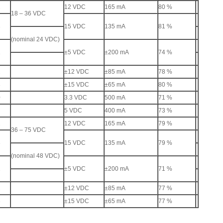
2
12 VDC
165 mA
80 %
18 – 36 VDC
3
15 VDC
135 mA
81 %
(nominal 24 VDC)
1
±5 VDC
±200 mA
74 %
2
±12 VDC
±85 mA
78 %
3
±15 VDC
±65 mA
80 %
0
3.3 VDC
500 mA
71 %
5 VDC
400 mA
73 %
2
12 VDC
165 mA
79 %
36 – 75 VDC
3
15 VDC
135 mA
79 %
(nominal 48 VDC)
1
±5 VDC
±200 mA
71 %
2
±12 VDC
±85 mA
77 %
3
±15 VDC
±65 mA
77 %