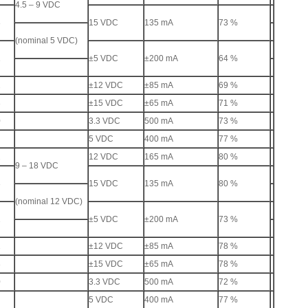
4.5 – 9 VDC
3
15 VDC
135 mA
73 %
(nominal 5 VDC)
1
±5 VDC
±200 mA
64 %
2
±12 VDC
±85 mA
69 %
3
±15 VDC
±65 mA
71 %
0
3.3 VDC
500 mA
73 %
5 VDC
400 mA
77 %
2
12 VDC
165 mA
80 %
9 – 18 VDC
3
15 VDC
135 mA
80 %
(nominal 12 VDC)
1
±5 VDC
±200 mA
73 %
2
±12 VDC
±85 mA
78 %
3
±15 VDC
±65 mA
78 %
0
3.3 VDC
500 mA
72 %
5 VDC
400 mA
77 %