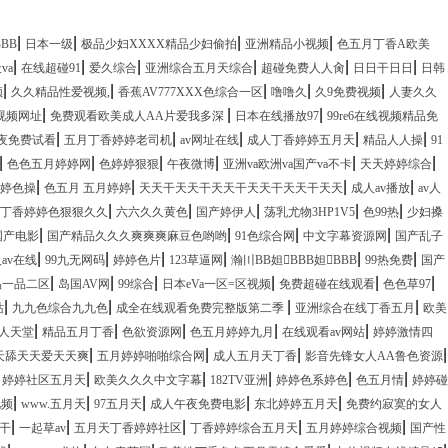
|
|
|
|
BBB
日本一级
极品少妇XXXX精品少妇偷拍
亚洲精品小视频
色五月丁香A欧美
|
|
|
|
|
|
va
在线超碰91
爱久综合
亚洲综合五月天综合
超碰免费人人肏
日日干日日
日韩
|
|
|
|
|
频
久久精品性爱视频,
香蕉AV777XXX色综合一区
噜噜久
久9免费视频
人妻久久
|
|
|
视频网址
免费观看欧美成人AA片爱我多深
日本在线播放97
99re6在线视频精品免
|
|
|
|
|
夜免费试看
五月丁香婷婷老司机
av网址在线
成人丁香婷婷五月天
精品人人操
91
|
|
|
|
|
|
色色五月婷婷网
色婷婷狠狠
午夜微博
亚洲va欧洲va国产va不卡
天天婷婷综合
|
|
|
|
婷色操
色五月 五月婷婷
天天干天天干天天干天天干天天干天天
成人av播放
av人
|
|
|
|
|
丁香婷婷色狠狠久久
六六久久黄色
国产婷伊人
荡乳尤物3HP1V5
色99热
少妇搡
|
|
|
|
国产电影
国产精品久久久爽爽爽麻豆色哟哟
91色综合网
中文字幕资源网
国产乱子
|
|
|
|
|
|
av在线
99九无网码
婷婷色片
123草逼网
瀚〣BB妲BBB妲BBB
99热免费
国产
|
|
|
|
|
|
品一品二区
岛国AV网
99综合
日本eVa一区=区视频
免费超碰在线观看
色色草97
|
|
|
|
站
九九色综合九九色
成全在线观看免费完整版第二季
亚洲综合在线丁香五月
欧美
|
|
|
|
|
人天堂
精品五月丁香
色欲资源网
色五月婷婷九月
在线观看av网站
婷婷激情四
|
|
|
|
天舔天天爱天天爽
五月婷婷啪啪综合网
成人五月天丁香
影音先锋女人AA鲁色资源
|
|
|
|
|
|
婷婷社区五月天
欧美久久久中文字幕
182TV亚洲
婷婷色系婷色
色五月情
婷婷碰
|
|
|
|
|
视频
www.五月天
97五月天
成人午夜免费电影
东北婷婷五月天
免费约寂寞的女人
|
|
|
|
|
干
一起草av
五月天丁香婷婷社区
丁香婷婷综合五月天
五月婷婷综合视频
国产性