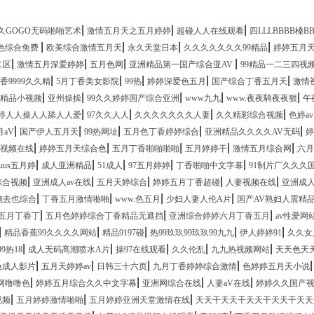
|
|
|
久GOGO无码啪啪艺术
激情五月天之五月婷婷
超碰人人在线观看
四LLLBBBB槡B
|
|
|
|
色综合免费
欧美综合激情五月天
永久天堂日本
久久久久久久久99精品
婷婷五月天
|
|
|
|
二区
激情五月深爱婷婷
五月色网
亚洲精品第一国产综合亚AV
99精品一二三四视
|
|
|
|
|
9999久久精
5月丁香美女影院
99热
婷婷深爱色五月
国产综合丁香五月天
激情
|
|
|
|
|
精品小视频
亚州操操
99久久婷婷国产综合亚洲
www九九
www.夜夜騎夜夜狠
午
|
|
|
|
婷人人操人人舔人人爱
97久久人人
久久久久久久久人妻
久久精彩综合视频
色婷av
|
|
|
|
|
aV
国产伊人五月天
99热网址
五月色丁香婷婷综合
亚洲精品久久久久AV无码
婷
|
|
|
|
|
视频在线
婷婷五月天综合色
五月丁香啪啪啪啪
五月婷婷干
激情五月综合网
六月
|
|
|
|
|
euus五月婷
成人亚洲精品
51成人
97五月婷婷
丁香啪啪中文字幕
91制片厂久久久
|
|
|
|
|
综合视频
亚洲成人av在线
五月天婷综合
婷婷五月丁香超碰
人妻视频在线
亚洲成人
|
|
|
|
俺去也综合
丁香五月激情啪啪
www.色五月
少妇人妻人伦A片
国产AV熟妇人震精
|
|
|
9五月丁香丁
五月色婷婷综合丁香精品无遮挡
亚洲综合婷婷六月丁香五月
av性爱网
|
|
|
|
|
精品香蕉99久久久久网站
精品9197碰
热99玖玖99玖玖99九九
伊人婷婷91
久久女
|
|
|
|
|
99热18
成人无码髙潮喷水A片
操97在线观看
久久伦乱
九九热视频网站
天天色天
|
|
|
|
色成人影片
五月天婷婷av
日韩三十六页
九月丁香婷婷综合激情
色婷婷五月天小说
|
|
|
|
网噜噜色
婷婷五月综合久久中文字幕
亚洲网综合在线
人妻aV在线
婷婷久久国产
|
|
|
视频
五月婷婷激情啪啪
五月婷婷亚洲天堂激情在线
天天干天天干天天干天天干天天