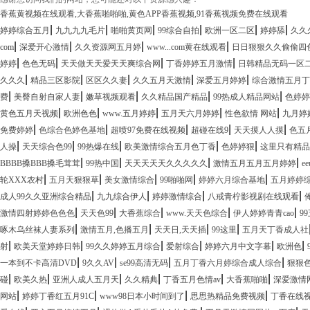
香蕉黄视频在线观看,大香蕉啪啪啪,黄色APP香蕉视频,91香蕉视频免费在线观看
|
|
|
|
|
|
婷婷综合五月
九九九九毛片
啪啪黄页网
99综合自拍
欧洲一区二区
婷婷舔
久久
|
|
|
|
com
深爱开心激情
久久资源网五月婷
www...com黄在线观看
日日狠狠久久偷偷四
|
|
|
|
婷婷
色色无码
天天做天天爱天天爽综合网
丁香婷婷五月激情
日韩精品无码一区
|
|
|
|
|
久久久
精品三区影院
区区久久妻
久久五月天激情
深爱五月婷婷
综合激情五月丁香
|
|
|
|
|
费
美臀自射自家人妻
嫩草视频观看
久久精品国产精品
99热成人精品网站
色婷婷
|
|
|
|
|
黄色五月天视频
欧洲色色
www.五月婷婷
五月天六月婷婷
性色欲情 网站
九月婷
|
|
|
|
|
免费婷婷
色综合色婷色基地
超喷97免费在线视频
超碰在线9
天天摸人人摸
色五月
|
|
|
|
|
人操
天天综合色99
99热爆在线
欧美激情综合五月色丁香
色婷婷狠
这里只有精品
|
|
|
|
BBBB搡BBB搡毛茸茸
99热中国
天天天天天久久久久久
激情五月五月五月婷婷
e
|
|
|
|
|
轮XXX农村
五月天狠狠草
美女激情综合
99啪啪网
婷婷六月综合基地
五月婷婷
|
|
|
|
成人99久久亚洲综合精品
九九综合伊人
婷婷激情综合
八戒青柠影视剧在线观看
|
|
|
|
|
激情四射婷婷色色色
天天色99
大香蕉综合
www.天天色综合
伊人婷婷青青cao
9
|
|
|
|
啄木乌丝袜人妻系列
激情五月,色播五月
天天日,天天插
99这里
五月天丁香成人社
|
|
|
|
|
|
射
欧美天堂婷婷日韩
99久久婷婷五月综合
爱射综合
婷婷六月中文字幕
欧洲色
|
|
|
|
一本到不卡高清DVD
9久久AV
se99高清无码
五月丁香六月婷综合成人综合
狠狠
|
|
|
|
|
|
碰
欧美久热
亚洲人成人五月天
久久精典
丁香五月色情av
大香蕉啪啪
深爱激情
|
|
|
|
网站
婷婷丁香红五月91C
www98日本小时间到了
思思热精品免费视频
丁香在线