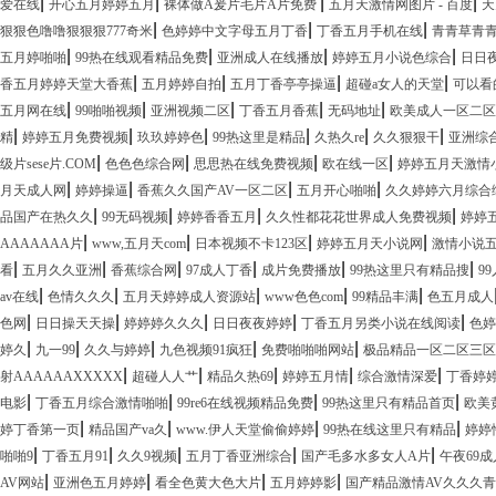
|
|
|
|
爱在线
开心五月婷婷五月
裸体做A爰片毛片A片免费
五月天激情网图片 - 百度
天
|
|
|
狠狠色噜噜狠狠狠777奇米
色婷婷中文字母五月丁香
丁香五月手机在线
青青草青
|
|
|
|
五月婷啪啪
99热在线观看精品免费
亚洲成人在线播放
婷婷五月小说色综合
日日
|
|
|
|
香五月婷婷天堂大香蕉
五月婷婷自拍
五月丁香亭亭操逼
超碰a女人的天堂
可以看
|
|
|
|
|
五月网在线
99啪啪视频
亚洲视频二区
丁香五月香蕉
无码地址
欧美成人一区二区
|
|
|
|
|
|
精
婷婷五月免费视频
玖玖婷婷色
99热这里是精品
久热久re
久久狠狠干
亚洲综
|
|
|
|
级片sese片.COM
色色色综合网
思思热在线免费视频
欧在线一区
婷婷五月天激情
|
|
|
|
月天成人网
婷婷操逼
香蕉久久国产AV一区二区
五月开心啪啪
久久婷婷六月综合
|
|
|
|
品国产在热久久
99无码视频
婷婷香香五月
久久性都花花世界成人免费视频
婷婷
|
|
|
|
AAAAAAA片
www,五月天com
日本视频不卡123区
婷婷五月天小说网
激情小说
|
|
|
|
|
|
看
五月久久亚洲
香蕉综合网
97成人丁香
成片免费播放
99热这里只有精品搜
9
|
|
|
|
|
av在线
色情久久久
五月天婷婷成人资源站
www色色com
99精品丰满
色五月成人
|
|
|
|
|
色网
日日操天天操
婷婷婷久久久
日日夜夜婷婷
丁香五月另类小说在线阅读
色婷
|
|
|
|
|
婷久
九一99
久久与婷婷
九色视频91疯狂
免费啪啪啪网站
极品精品一区二区三区
|
|
|
|
|
射AAAAAAXXXXX
超碰人人艹
精品久热69
婷婷五月情
综合激情深爱
丁香婷
|
|
|
|
电影
丁香五月综合激情啪啪
99re6在线视频精品免费
99热这里只有精品首页
欧美
|
|
|
|
婷丁香第一页
精品国产va久
www.伊人天堂偷偷婷婷
99热在线这里只有精品
婷婷
|
|
|
|
|
啪啪9
丁香五月91
久久9视频
五月丁香亚洲综合
国产毛多水多女人A片
午夜69
|
|
|
|
AV网站
亚洲色五月婷婷
看全色黄大色大片
五月婷婷影
国产精品激情AV久久久