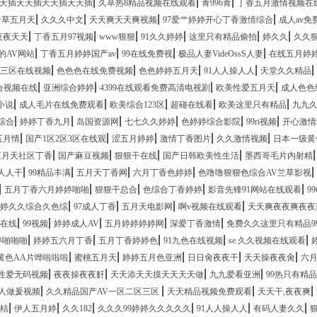
|
|
|
天插天天插天天插天天插
久草热8精品视频在线观看
青996青
丁香五月激情视频在
|
|
|
|
青草五月天
久久久中文
天天爽天天爽视频
97爱艹婷婷开心丁香激情综合
成人av免
|
|
|
|
|
|
夜夜天天
丁香五月97视频
www狠狠
91久久婷婷
这里只有精品偷拍
婷久久
久久
|
|
|
|
的AV网站
丁香五月婷婷国产av
99在线免费视
极品人妻VideOssS人妻
在线五月婷
|
|
|
|
|
三区在线视频
色色色在线免费视频
色色婷婷五月天
91人人操人人
天堂久久精品
|
|
|
|
合视频在线
亚洲综合婷婷
4399在线观看免费高清电视剧
欧美性爱五月天
成人色色
|
|
|
|
|
小说
成人毛片在线免费观看
欧美综合123区
超碰在线看
欧美这里只有精品
九九久
|
|
|
|
|
|
综合
婷婷丁香九月
岛国资源网
七七久久婷婷
色婷婷综合影院
99ri视频
开心激情
|
|
|
|
|
五月情
国产1区2区3区在线观
涩五月婷婷
激情丁香图片
久久激情视频
日本一级黄
|
|
|
|
五月天社区丁香
国产麻豆视频
狠狠干在线
国产日韩欧美性生活
墨西哥毛片内射精
|
|
|
|
|
9人人干
99精品丰满
五月天丁香网
六月丁香色婷婷
色噜噜狠狠色综合AV兰草影视
|
|
|
|
|
五月丁香六月婷婷啪啪
狠狠干总合
色综合丁香婷婷
影音先锋91网站在线观看
9
|
|
|
|
婷久久综合久色综
97成人丁香
五月天电影网
啊v视频在线观看
天天爽夜夜爽夜夜
|
|
|
|
|
在线
99视频
婷婷成人AV
五月婷婷婷婷网
深爱丁香激情
免费久久这里只有精品9
|
|
|
|
|
婷啪啪啪
婷婷五六月丁香
五月丁香婷婷色
91九色在线视频
se.久久视频在线观看
|
|
|
|
|
黄色AA片哗啦啦啦
蜜桃五月天
婷婷五月色亚洲
日日肏夜夜干
天天操夜夜肏
六
|
|
|
|
性爱无码视频
夜夜操夜夜姧
天天添天天摸天天天天做
九九爱看亚洲
99热只有精
|
|
|
|
成人做爰视频
久久精品国产AV一区二区三区
天天精品视频免费观看
天天干,夜夜爽
|
|
|
|
|
|
青桔
伊人五月婷
久久182
久久久99婷婷久久久久久
91人人操人人
有码人妻久久