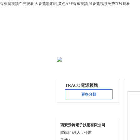
香蕉黄视频在线观看,大香蕉啪啪啪,黄色APP香蕉视频,91香蕉视频免费在线观看
網站首頁
公司簡介
產品目錄
產品
TRACO電源模塊
更多分類
聯(lián)系方式
西安云特電子技術有限公司
聯(lián)系人：張雷