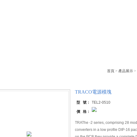
產品中心
下載中心
技術支持
企業(yè)動態(tà
中心
首頁
>
產品展示
>
TRACO電源模塊
型 號：
TEL2-0510
價 格：
TRAThe -2 series, comprising 28 model
converters in a low profile DIP-16 p
on the PCB they provide a complete