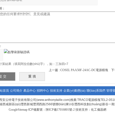
明：
：
計算結果（填寫阿拉伯數(shù)字），如：三加四=7
上一篇 :
COSEL PAA50F-24AC-DC電源模塊
下一
站首頁
公司簡介
產品中心
招聘中心
技術支持
企業(yè)動態(tài)
聯(lián)系我們
管理
西安云特電子技術有限公司(www.anthonytaille.com)推薦:TRACO電源模塊TEL2-051
西咸新區(qū)灃西新城灃潤西路2566號聯(lián)東U谷灃西科技創(chuàng)新谷一期
GoogleSitemap
ICP備案號：
陜ICP備17016801號-2
技術支持：
化工儀器網