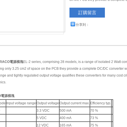
訂購留言
分享到：
TRACO電源模塊
EL-2 series, comprising 28 models, is a range of isolated 2 Watt con
ng only 3.25 cm2 of space on the PCB they provide a complete DC/DC converter w
ange and tightly regulated output voltage qualifies these converters for many cost cr
nics.
CO電源模塊
code
Input voltage range
Output voltage
Output current max.
Efficiency typ.
0
3.3 VDC
500 mA
70 %
5 VDC
400 mA
73 %
2
12 VDC
165 mA
75 %