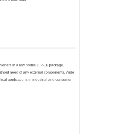
verters in a low profile DIP-16 package.
ithout need of any external components. Wide
itical applications in industrial and consumer