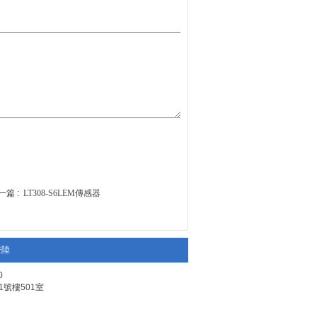
篇 :
LT308-S6LEM傳感器
登陸
0
1號樓501室